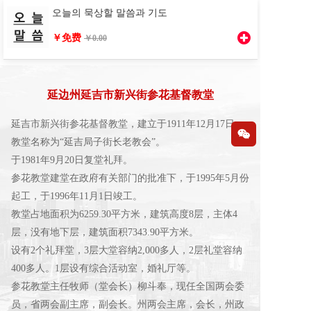
오늘의 묵상할 말씀과 기도
￥免费
￥0.00
延边州延吉市新兴街参花基督教堂
延吉市新兴街参花基督教堂，建立于1911年12月17日，
按钮
教堂名称为“延吉局子街长老教会”。
于1981年9月20日复堂礼拜。
参花教堂建堂在政府有关部门的批准下，于1995年5月份
起工，于1996年11月1日竣工。
教堂占地面积为6259.30平方米，建筑高度8层，主体4
层，没有地下层，建筑面积7343.90平方米。
设有2个礼拜堂，3层大堂容纳2,000多人，2层礼堂容纳
400多人。1层设有综合活动室，婚礼厅等。
参花教堂主任牧师（堂会长）柳斗奉，现任全国两会委
员，省两会副主席，副会长。州两会主席，会长，州政