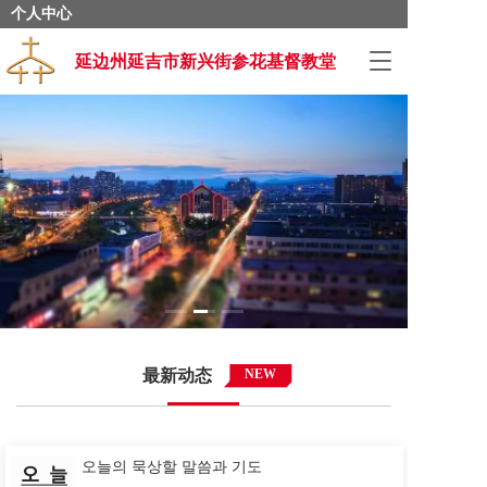
个人中心
T
延边州延吉市新兴街参花基督教堂
o
g
g
l
e
n
a
v
i
g
a
t
i
o
最新动态
NEW
n
오늘의 묵상할 말씀과 기도