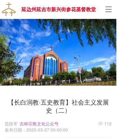
T
延边州延吉市新兴街参花基督教堂
o
g
g
l
e
n
a
v
i
g
a
t
i
o
【长白润教·五史教育】社会主义发展
n
史（二）
苗政军
吉林宗教文化公众号
112
发布日期：2025-03-27 00:00:00