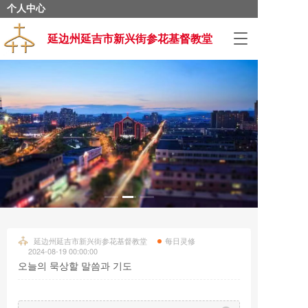
个人中心
T
延边州延吉市新兴街参花基督教堂
o
g
g
l
e
n
a
v
i
g
a
t
i
o
延边州延吉市新兴街参花基督教堂
每日灵修
n
2024-08-19 00:00:00
오늘의 묵상할 말씀과 기도